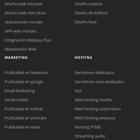
Diseño web intranet
Diseño tarjetas
Diseño web mini sitios
Diseño de folletos
Aplicaciones moviles
Diseño flyer
APP web móviles
Integración Webpay Plus
Mantención Web
MARKETING
HOSTING
Publicidad en facebook
Servidores dedicados
Publicidad en google
Servidores semi-dedicados
Email Marketing
Vps
Social media
Web hosting reseller
Publicidad en twitter
Web hosting corporativo
Reunión online
Publicidad en youtube
Web hosting empresa
Nuestros ejecutivos le enviarán un correo electrónico con el enlace a
Chat Online
Publicidad en waze
Hosting PYME
Meet para la reunión online.
Cotización
Streaming audio
Todos nuestros ejecutivos están fuera de línea. Complete el formulario