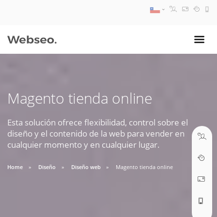
08:30 AM A 17:30 PM
ventas@webseo.cl
Magento tienda online
09:30 AM A 18:30 PM
soporte@webseo.cl
Esta solución ofrece flexibilidad, control sobre el
diseño y el contenido de la web para vender en
cualquier momento y en cualquier lugar.
Home
Diseño
Diseño web
Magento tienda online
ABRIR TICKET