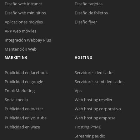
Diseño web intranet
Diseño tarjetas
Diseño web mini sitios
Diseño de folletos
Aplicaciones moviles
Diseño flyer
APP web móviles
Integración Webpay Plus
Mantención Web
MARKETING
HOSTING
Publicidad en facebook
Servidores dedicados
Publicidad en google
Servidores semi-dedicados
Email Marketing
Vps
Social media
Web hosting reseller
Publicidad en twitter
Web hosting corporativo
Reunión online
Publicidad en youtube
Web hosting empresa
Nuestros ejecutivos le enviarán un correo electrónico con el enlace a
Chat Online
Publicidad en waze
Hosting PYME
Meet para la reunión online.
Cotización
Streaming audio
Todos nuestros ejecutivos están fuera de línea. Complete el formulario