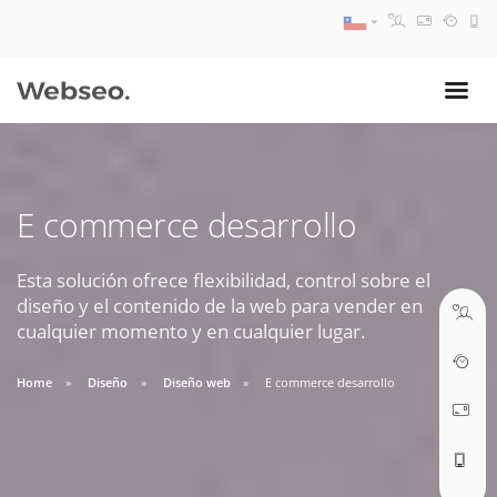
08:30 AM A 17:30 PM
ventas@webseo.cl
E commerce desarrollo
09:30 AM A 18:30 PM
soporte@webseo.cl
Esta solución ofrece flexibilidad, control sobre el
diseño y el contenido de la web para vender en
cualquier momento y en cualquier lugar.
Home
Diseño
Diseño web
E commerce desarrollo
ABRIR TICKET