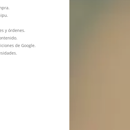
mpra.
hipu.
es y órdenes.
ontenido.
iciones de Google.
esidades.