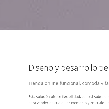
estrategia de
¡COTIZA AQUÍ!
DESDE $15 UF.
HABLAR CON EJECUTIVO
marketing digital.
DESDE $300 UF.
ASESORATE POR UN EXPERTO
Diseno y desarrollo ti
Tienda online funcional, cómoda y fác
Esta solución ofrece flexibilidad, control sobre e
para vender en cualquier momento y en cualquie