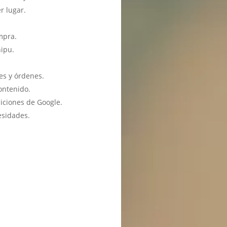
r lugar.
mpra.
hipu.
es y órdenes.
ontenido.
iciones de Google.
esidades.