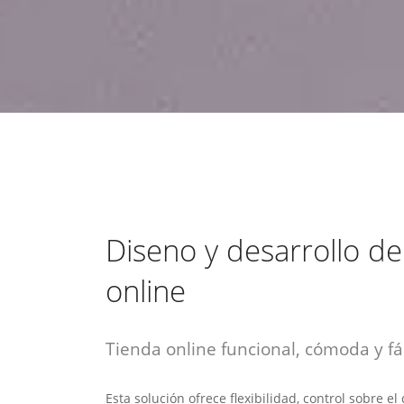
estrategia de
¡COTIZA AQUÍ!
DESDE $15 UF.
HABLAR CON EJECUTIVO
marketing digital.
DESDE $300 UF.
ASESORATE POR UN EXPERTO
Diseno y desarrollo de
online
Tienda online funcional, cómoda y fác
Esta solución ofrece flexibilidad, control sobre e