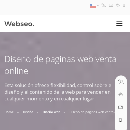
08:30 AM A 17:30 PM
ventas@webseo.cl
Diseno de paginas web venta
09:30 AM A 18:30 PM
online
soporte@webseo.cl
Esta solución ofrece flexibilidad, control sobre el
diseño y el contenido de la web para vender en
cualquier momento y en cualquier lugar.
ABRIR TICKET
Home
Diseño
Diseño web
Diseno de paginas web venta online