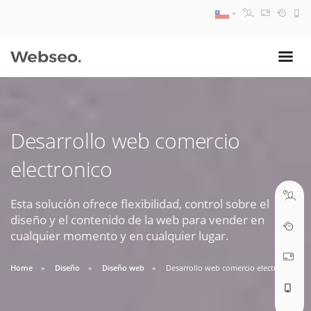
08:30 AM A 17:30 PM
ventas@webseo.cl
Desarrollo web comercio
09:30 AM A 18:30 PM
electronico
soporte@webseo.cl
Esta solución ofrece flexibilidad, control sobre el
diseño y el contenido de la web para vender en
cualquier momento y en cualquier lugar.
ABRIR TICKET
Home
Diseño
Diseño web
Desarrollo web comercio electronico