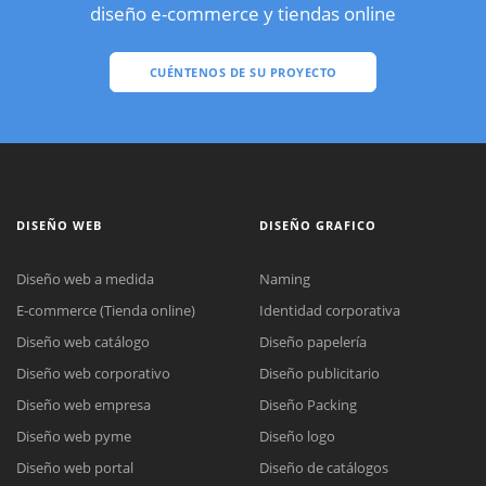
diseño e-commerce y tiendas online
CUÉNTENOS DE SU PROYECTO
DISEÑO WEB
DISEÑO GRAFICO
Diseño web a medida
Naming
E-commerce (Tienda online)
Identidad corporativa
Diseño web catálogo
Diseño papelería
Diseño web corporativo
Diseño publicitario
Diseño web empresa
Diseño Packing
Diseño web pyme
Diseño logo
Diseño web portal
Diseño de catálogos