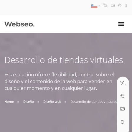
08:30 AM A 17:30 PM
ventas@webseo.cl
Desarrollo de tiendas virtuales
09:30 AM A 18:30 PM
soporte@webseo.cl
Esta solución ofrece flexibilidad, control sobre el
diseño y el contenido de la web para vender en
cualquier momento y en cualquier lugar.
Home
Diseño
Diseño web
Desarrollo de tiendas virtuales
ABRIR TICKET