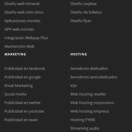
Diseño web intranet
Diseño tarjetas
Diseño web mini sitios
Diseño de folletos
Aplicaciones moviles
Diseño flyer
APP web móviles
Integración Webpay Plus
Mantención Web
MARKETING
HOSTING
Publicidad en facebook
Servidores dedicados
Publicidad en google
Servidores semi-dedicados
Email Marketing
Vps
Social media
Web hosting reseller
Publicidad en twitter
Web hosting corporativo
Reunión online
Publicidad en youtube
Web hosting empresa
Nuestros ejecutivos le enviarán un correo electrónico con el enlace a
Chat Online
Publicidad en waze
Hosting PYME
Meet para la reunión online.
Cotización
Streaming audio
Todos nuestros ejecutivos están fuera de línea. Complete el formulario