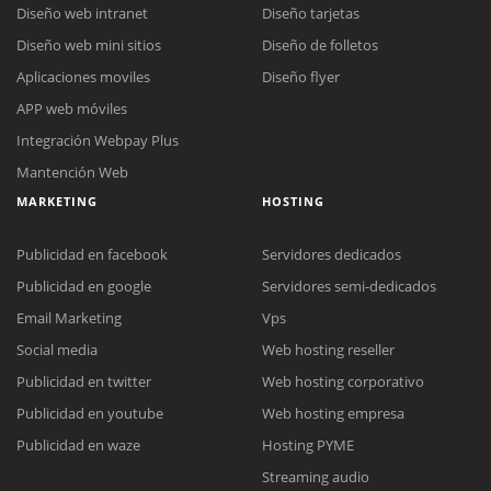
Diseño web intranet
Diseño tarjetas
Diseño web mini sitios
Diseño de folletos
Aplicaciones moviles
Diseño flyer
APP web móviles
Integración Webpay Plus
Mantención Web
MARKETING
HOSTING
Publicidad en facebook
Servidores dedicados
Publicidad en google
Servidores semi-dedicados
Email Marketing
Vps
Social media
Web hosting reseller
Publicidad en twitter
Web hosting corporativo
Reunión online
Publicidad en youtube
Web hosting empresa
Nuestros ejecutivos le enviarán un correo electrónico con el enlace a
Chat Online
Publicidad en waze
Hosting PYME
Meet para la reunión online.
Cotización
Streaming audio
Todos nuestros ejecutivos están fuera de línea. Complete el formulario