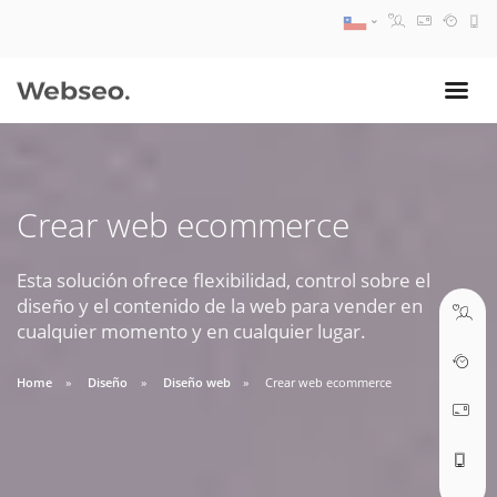
08:30 AM A 17:30 PM
ventas@webseo.cl
Crear web ecommerce
09:30 AM A 18:30 PM
soporte@webseo.cl
Esta solución ofrece flexibilidad, control sobre el
diseño y el contenido de la web para vender en
cualquier momento y en cualquier lugar.
Home
Diseño
Diseño web
Crear web ecommerce
ABRIR TICKET