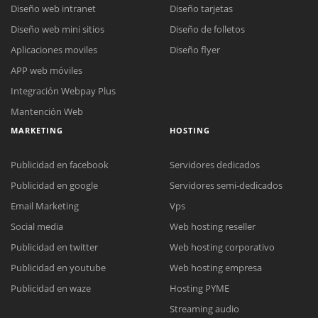
Diseño web intranet
Diseño tarjetas
Diseño web mini sitios
Diseño de folletos
Aplicaciones moviles
Diseño flyer
APP web móviles
Integración Webpay Plus
Mantención Web
MARKETING
HOSTING
Publicidad en facebook
Servidores dedicados
Publicidad en google
Servidores semi-dedicados
Email Marketing
Vps
Social media
Web hosting reseller
Publicidad en twitter
Web hosting corporativo
Reunión online
Publicidad en youtube
Web hosting empresa
Nuestros ejecutivos le enviarán un correo electrónico con el enlace a
Chat Online
Publicidad en waze
Hosting PYME
Meet para la reunión online.
Cotización
Streaming audio
Todos nuestros ejecutivos están fuera de línea. Complete el formulario