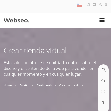
08:30 AM A 17:30 PM
ventas@webseo.cl
Crear tienda virtual
09:30 AM A 18:30 PM
soporte@webseo.cl
Esta solución ofrece flexibilidad, control sobre el
diseño y el contenido de la web para vender en
cualquier momento y en cualquier lugar.
Home
Diseño
Diseño web
Crear tienda virtual
ABRIR TICKET