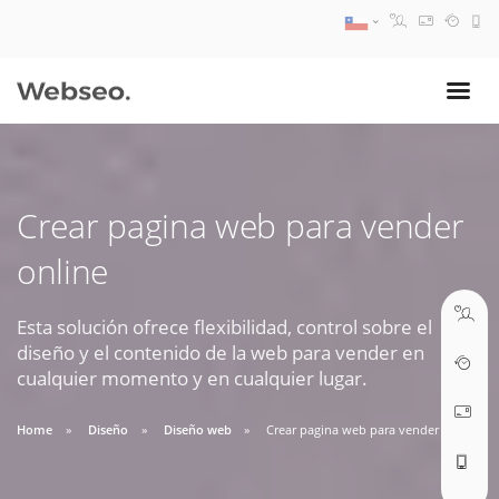
08:30 AM A 17:30 PM
ventas@webseo.cl
Crear pagina web para vender
09:30 AM A 18:30 PM
online
soporte@webseo.cl
Esta solución ofrece flexibilidad, control sobre el
diseño y el contenido de la web para vender en
cualquier momento y en cualquier lugar.
ABRIR TICKET
Home
Diseño
Diseño web
Crear pagina web para vender online