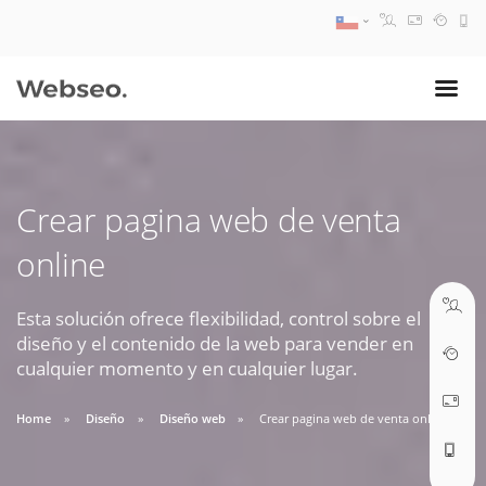
08:30 AM A 17:30 PM
ventas@webseo.cl
Crear pagina web de venta
09:30 AM A 18:30 PM
online
soporte@webseo.cl
Esta solución ofrece flexibilidad, control sobre el
diseño y el contenido de la web para vender en
cualquier momento y en cualquier lugar.
ABRIR TICKET
Home
Diseño
Diseño web
Crear pagina web de venta online