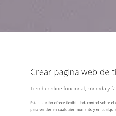
estrategia de
¡COTIZA AQUÍ!
DESDE $15 UF.
HABLAR CON EJECUTIVO
marketing digital.
DESDE $300 UF.
ASESORATE POR UN EXPERTO
Crear pagina web de t
Tienda online funcional, cómoda y fác
Esta solución ofrece flexibilidad, control sobre e
para vender en cualquier momento y en cualquie