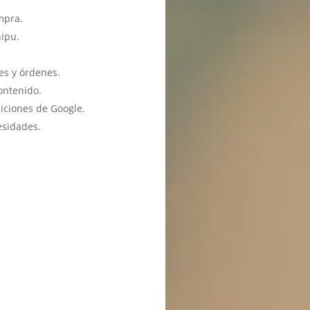
mpra.
hipu.
es y órdenes.
ontenido.
iciones de Google.
esidades.