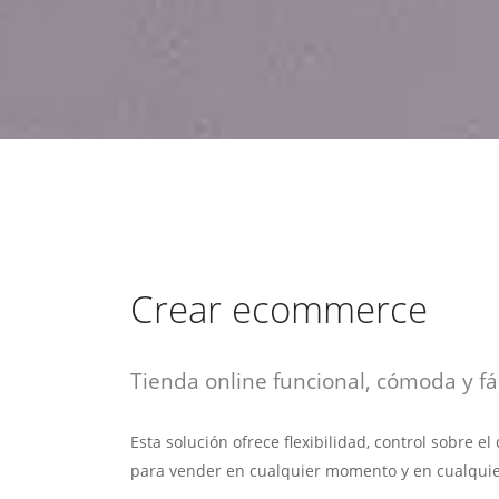
estrategia de
¡COTIZA AQUÍ!
DESDE $15 UF.
HABLAR CON EJECUTIVO
marketing digital.
DESDE $300 UF.
ASESORATE POR UN EXPERTO
Crear ecommerce
Tienda online funcional, cómoda y fác
Esta solución ofrece flexibilidad, control sobre e
para vender en cualquier momento y en cualquie