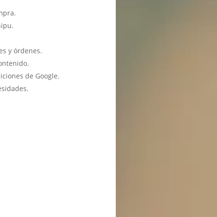
mpra.
hipu.
es y órdenes.
ontenido.
iciones de Google.
esidades.