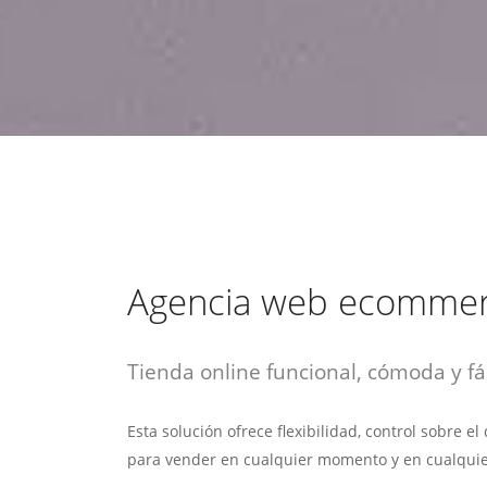
estrategia de
¡COTIZA AQUÍ!
DESDE $15 UF.
HABLAR CON EJECUTIVO
marketing digital.
DESDE $300 UF.
ASESORATE POR UN EXPERTO
Agencia web ecomme
Tienda online funcional, cómoda y fác
Esta solución ofrece flexibilidad, control sobre e
para vender en cualquier momento y en cualquie