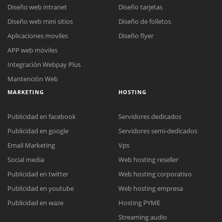
Diseño web intranet
Diseño tarjetas
Diseño web mini sitios
Diseño de folletos
Aplicaciones moviles
Diseño flyer
APP web móviles
Integración Webpay Plus
Mantención Web
MARKETING
HOSTING
Publicidad en facebook
Servidores dedicados
Publicidad en google
Servidores semi-dedicados
Email Marketing
Vps
Social media
Web hosting reseller
Reunión online
Publicidad en twitter
Web hosting corporativo
Nuestros ejecutivos le enviarán un correo electrónico con el enlace a
Chat Online
Publicidad en youtube
Web hosting empresa
Meet para la reunión online.
Cotización
Todos nuestros ejecutivos están fuera de línea. Complete el formulario
Publicidad en waze
Hosting PYME
para enviarnos un correo electrónico con sus datos personales.
Complete el formulario y nos contactaremos a la brevedad.
Streaming audio