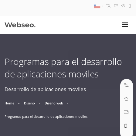
08:30 AM A 17:30 PM
ventas@webseo.cl
Programas para el desarrollo
09:30 AM A 18:30 PM
de aplicaciones moviles
soporte@webseo.cl
Desarrollo de aplicaciones moviles
Home
Diseño
Diseño web
ABRIR TICKET
Programas para el desarrollo de aplicaciones moviles