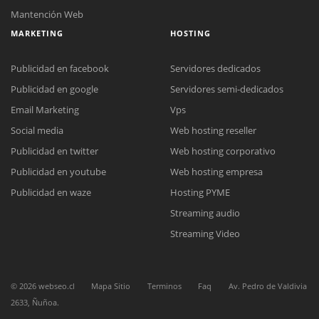
Mantención Web
MARKETING
HOSTING
Publicidad en facebook
Servidores dedicados
Publicidad en google
Servidores semi-dedicados
Email Marketing
Vps
Social media
Web hosting reseller
Reunión online
Publicidad en twitter
Web hosting corporativo
Nuestros ejecutivos le enviarán un correo electrónico con el enlace a
Chat Online
Meet para la reunión online.
Publicidad en youtube
Web hosting empresa
Cotización
Todos nuestros ejecutivos están fuera de línea. Complete el formulario
Publicidad en waze
Hosting PYME
para enviarnos un correo electrónico con sus datos personales.
Complete el formulario y nos contactaremos a la brevedad.
Streaming audio
Streaming Video
©
2026
webseo.cl
Mapa Sitio
Terminos
Faq
Av. Pedro de Valdivia
2633, Ñuñoa.