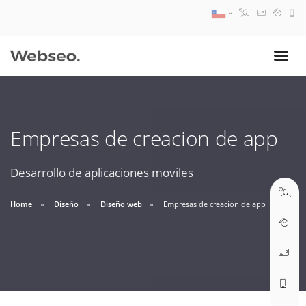
08:30 AM A 17:30 PM
ventas@webseo.cl
Empresas de creacion de app
09:30 AM A 18:30 PM
soporte@webseo.cl
Desarrollo de aplicaciones moviles
Home
Diseño
Diseño web
Empresas de creacion de app
ABRIR TICKET