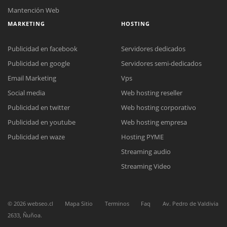
Mantención Web
MARKETING
HOSTING
Publicidad en facebook
Servidores dedicados
Publicidad en google
Servidores semi-dedicados
Email Marketing
Vps
Social media
Web hosting reseller
Reunión online
Publicidad en twitter
Web hosting corporativo
Nuestros ejecutivos le enviarán un correo electrónico con el enlace a
Chat Online
Meet para la reunión online.
Publicidad en youtube
Web hosting empresa
Cotización
Todos nuestros ejecutivos están fuera de línea. Complete el formulario
Publicidad en waze
Hosting PYME
para enviarnos un correo electrónico con sus datos personales.
Complete el formulario y nos contactaremos a la brevedad.
Streaming audio
Streaming Video
©
2026
webseo.cl
Mapa Sitio
Terminos
Faq
Av. Pedro de Valdivia
2633, Ñuñoa.