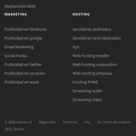
Mantención Web
MARKETING
HOSTING
Publicidad en facebook
Servidores dedicados
Publicidad en google
Servidores semi-dedicados
Email Marketing
Vps
Social media
Web hosting reseller
Reunión online
Publicidad en twitter
Web hosting corporativo
Nuestros ejecutivos le enviarán un correo electrónico con el enlace a
Chat Online
Meet para la reunión online.
Publicidad en youtube
Web hosting empresa
Cotización
Todos nuestros ejecutivos están fuera de línea. Complete el formulario
Publicidad en waze
Hosting PYME
para enviarnos un correo electrónico con sus datos personales.
Complete el formulario y nos contactaremos a la brevedad.
Streaming audio
Streaming Video
©
2026
webseo.cl
Mapa Sitio
Terminos
Faq
Av. Pedro de Valdivia
2633, Ñuñoa.