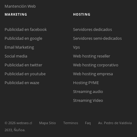
Mantención Web
MARKETING
HOSTING
Publicidad en facebook
Servidores dedicados
Publicidad en google
Servidores semi-dedicados
Email Marketing
Vps
Social media
Web hosting reseller
Reunión online
Publicidad en twitter
Web hosting corporativo
Nuestros ejecutivos le enviarán un correo electrónico con el enlace a
Chat Online
Meet para la reunión online.
Publicidad en youtube
Web hosting empresa
Cotización
Todos nuestros ejecutivos están fuera de línea. Complete el formulario
Publicidad en waze
Hosting PYME
para enviarnos un correo electrónico con sus datos personales.
Complete el formulario y nos contactaremos a la brevedad.
Streaming audio
Streaming Video
©
2026
webseo.cl
Mapa Sitio
Terminos
Faq
Av. Pedro de Valdivia
2633, Ñuñoa.