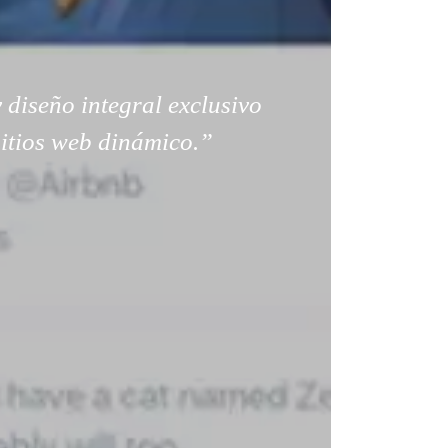
 diseño integral exclusivo
sitios web dinámico.”