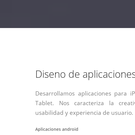
estrategia de
¡COTIZA AQUÍ!
DESDE $15 UF.
HABLAR CON EJECUTIVO
marketing digital.
DESDE $300 UF.
ASESORATE POR UN EXPERTO
Diseno de aplicacione
Desarrollamos aplicaciones para i
Tablet. Nos caracteriza la creati
usabilidad y experiencia de usuario.
Aplicaciones android