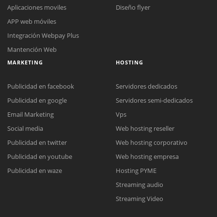
Aplicaciones moviles
Diseño flyer
APP web móviles
Integración Webpay Plus
Mantención Web
MARKETING
HOSTING
Publicidad en facebook
Servidores dedicados
Publicidad en google
Servidores semi-dedicados
Email Marketing
Vps
Social media
Web hosting reseller
Reunión online
Publicidad en twitter
Web hosting corporativo
Nuestros ejecutivos le enviarán un correo electrónico con el enlace a
Chat Online
Publicidad en youtube
Web hosting empresa
Meet para la reunión online.
Cotización
Todos nuestros ejecutivos están fuera de línea. Complete el formulario
Publicidad en waze
Hosting PYME
para enviarnos un correo electrónico con sus datos personales.
Complete el formulario y nos contactaremos a la brevedad.
Streaming audio
Streaming Video