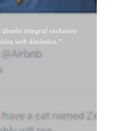
 diseño integral exclusivo
sitios web dinámico.”