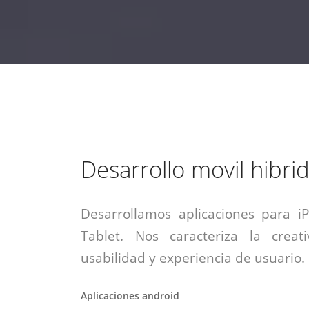
estrategia de
¡COTIZA AQUÍ!
DESDE $15 UF.
HABLAR CON EJECUTIVO
marketing digital.
DESDE $300 UF.
ASESORATE POR UN EXPERTO
Desarrollo movil hibri
Desarrollamos aplicaciones para i
Tablet. Nos caracteriza la creati
usabilidad y experiencia de usuario.
Aplicaciones android