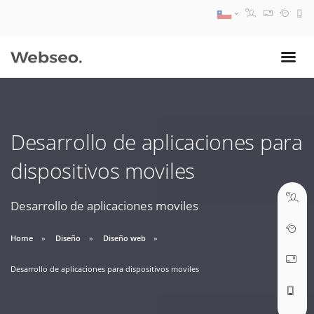
08:30 AM A 17:30 PM
ventas@webseo.cl
Desarrollo de aplicaciones para
09:30 AM A 18:30 PM
dispositivos moviles
soporte@webseo.cl
Desarrollo de aplicaciones moviles
Home
Diseño
Diseño web
ABRIR TICKET
Desarrollo de aplicaciones para dispositivos moviles