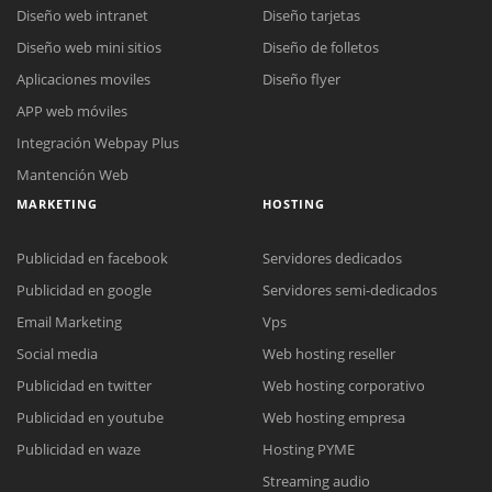
Diseño web intranet
Diseño tarjetas
Diseño web mini sitios
Diseño de folletos
Aplicaciones moviles
Diseño flyer
APP web móviles
Integración Webpay Plus
Mantención Web
MARKETING
HOSTING
Publicidad en facebook
Servidores dedicados
Publicidad en google
Servidores semi-dedicados
Email Marketing
Vps
Social media
Web hosting reseller
Reunión online
Publicidad en twitter
Web hosting corporativo
Nuestros ejecutivos le enviarán un correo electrónico con el enlace a
Chat Online
Publicidad en youtube
Web hosting empresa
Meet para la reunión online.
Cotización
Todos nuestros ejecutivos están fuera de línea. Complete el formulario
Publicidad en waze
Hosting PYME
para enviarnos un correo electrónico con sus datos personales.
Complete el formulario y nos contactaremos a la brevedad.
Streaming audio