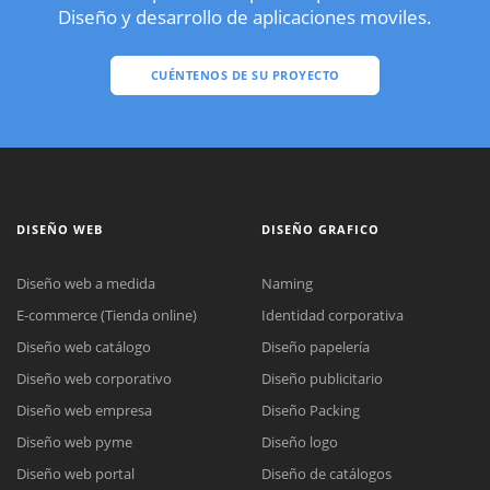
Diseño y desarrollo de aplicaciones moviles.
CUÉNTENOS DE SU PROYECTO
DISEÑO WEB
DISEÑO GRAFICO
Diseño web a medida
Naming
E-commerce (Tienda online)
Identidad corporativa
Diseño web catálogo
Diseño papelería
Diseño web corporativo
Diseño publicitario
Diseño web empresa
Diseño Packing
Diseño web pyme
Diseño logo
Diseño web portal
Diseño de catálogos