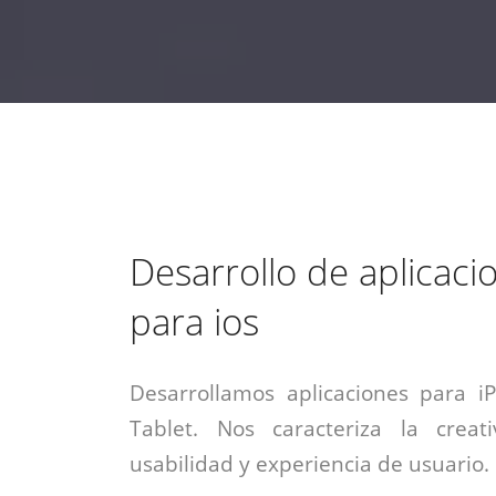
estrategia de
¡COTIZA AQUÍ!
DESDE $15 UF.
HABLAR CON EJECUTIVO
marketing digital.
DESDE $300 UF.
ASESORATE POR UN EXPERTO
Desarrollo de aplicaci
para ios
Desarrollamos aplicaciones para i
Tablet. Nos caracteriza la creati
usabilidad y experiencia de usuario.