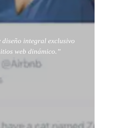
 diseño integral exclusivo
sitios web dinámico.”