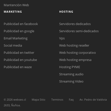
Mantención Web
MARKETING
HOSTING
Publicidad en facebook
Servidores dedicados
Publicidad en google
Servidores semi-dedicados
Email Marketing
Vps
Social media
Web hosting reseller
Reunión online
Publicidad en twitter
Web hosting corporativo
Nuestros ejecutivos le enviarán un correo electrónico con el enlace a
Chat Online
Meet para la reunión online.
Publicidad en youtube
Web hosting empresa
Cotización
Todos nuestros ejecutivos están fuera de línea. Complete el formulario
Publicidad en waze
Hosting PYME
para enviarnos un correo electrónico con sus datos personales.
Complete el formulario y nos contactaremos a la brevedad.
Streaming audio
Streaming Video
©
2026
webseo.cl
Mapa Sitio
Terminos
Faq
Av. Pedro de Valdivia
2633, Ñuñoa.