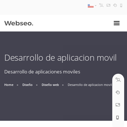
08:30 AM A 17:30 PM
ventas@webseo.cl
Desarrollo de aplicacion movil
09:30 AM A 18:30 PM
soporte@webseo.cl
Desarrollo de aplicaciones moviles
Home
Diseño
Diseño web
Desarrollo de aplicacion movil
ABRIR TICKET