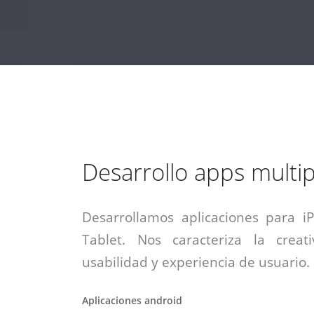
estrategia de
¡COTIZA AQUÍ!
DESDE $15 UF.
HABLAR CON EJECUTIVO
marketing digital.
DESDE $300 UF.
ASESORATE POR UN EXPERTO
Desarrollo apps multi
Desarrollamos aplicaciones para i
Tablet. Nos caracteriza la creati
usabilidad y experiencia de usuario.
Aplicaciones android