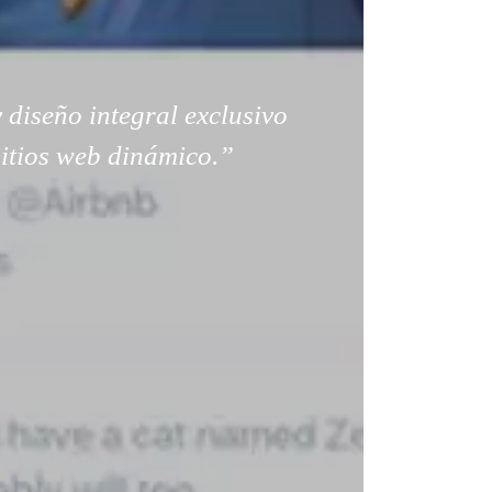
 diseño integral exclusivo
sitios web dinámico.”