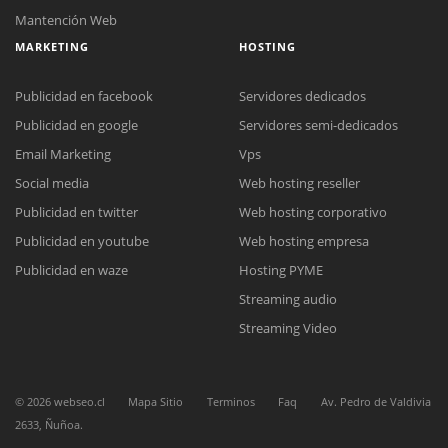
Mantención Web
MARKETING
HOSTING
Publicidad en facebook
Servidores dedicados
Reunión online
Publicidad en google
Servidores semi-dedicados
Nuestros ejecutivos le enviarán un correo electrónico con el enlace a
Chat Online
Email Marketing
Vps
Meet para la reunión online.
Cotización
Social media
Web hosting reseller
Todos nuestros ejecutivos están fuera de línea. Complete el formulario
para enviarnos un correo electrónico con sus datos personales.
Complete el formulario y nos contactaremos a la brevedad.
Publicidad en twitter
Web hosting corporativo
Publicidad en youtube
Web hosting empresa
Publicidad en waze
Hosting PYME
Streaming audio
Streaming Video
©
2026
webseo.cl
Mapa Sitio
Terminos
Faq
Av. Pedro de Valdivia
2633, Ñuñoa.