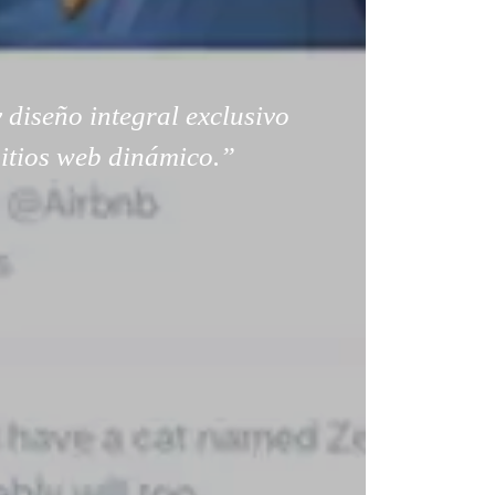
 diseño integral exclusivo
sitios web dinámico.”