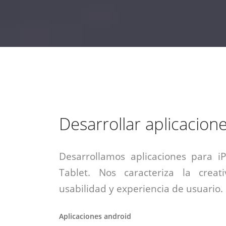
estrategia de
¡COTIZA AQUÍ!
DESDE $15 UF.
HABLAR CON EJECUTIVO
marketing digital.
DESDE $300 UF.
ASESORATE POR UN EXPERTO
Desarrollar aplicacion
Desarrollamos aplicaciones para i
Tablet. Nos caracteriza la creati
usabilidad y experiencia de usuario.
Aplicaciones android