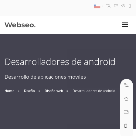
08:30 AM A 17:30 PM
ventas@webseo.cl
Desarrolladores de android
09:30 AM A 18:30 PM
soporte@webseo.cl
Desarrollo de aplicaciones moviles
Home
Diseño
Diseño web
Desarrolladores de android
ABRIR TICKET