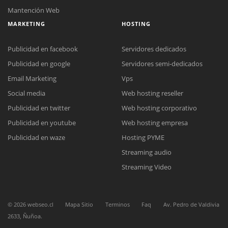
Mantención Web
MARKETING
HOSTING
Publicidad en facebook
Servidores dedicados
Publicidad en google
Servidores semi-dedicados
Email Marketing
Vps
Social media
Web hosting reseller
Reunión online
Publicidad en twitter
Web hosting corporativo
Nuestros ejecutivos le enviarán un correo electrónico con el enlace a
Chat Online
Meet para la reunión online.
Publicidad en youtube
Web hosting empresa
Cotización
Todos nuestros ejecutivos están fuera de línea. Complete el formulario
Publicidad en waze
Hosting PYME
para enviarnos un correo electrónico con sus datos personales.
Complete el formulario y nos contactaremos a la brevedad.
Streaming audio
Streaming Video
©
2026
webseo.cl
Mapa Sitio
Terminos
Faq
Av. Pedro de Valdivia
2633, Ñuñoa.