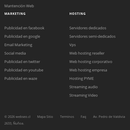
Mantención Web
MARKETING
HOSTING
Publicidad en facebook
Servidores dedicados
Publicidad en google
Servidores semi-dedicados
Email Marketing
Vps
Social media
Web hosting reseller
Reunión online
Publicidad en twitter
Web hosting corporativo
Nuestros ejecutivos le enviarán un correo electrónico con el enlace a
Chat Online
Meet para la reunión online.
Publicidad en youtube
Web hosting empresa
Cotización
Todos nuestros ejecutivos están fuera de línea. Complete el formulario
Publicidad en waze
Hosting PYME
para enviarnos un correo electrónico con sus datos personales.
Complete el formulario y nos contactaremos a la brevedad.
Streaming audio
Streaming Video
©
2026
webseo.cl
Mapa Sitio
Terminos
Faq
Av. Pedro de Valdivia
2633, Ñuñoa.