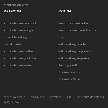
Mantención Web
MARKETING
HOSTING
Publicidad en facebook
Servidores dedicados
Publicidad en google
Servidores semi-dedicados
Email Marketing
Vps
Social media
Web hosting reseller
Reunión online
Publicidad en twitter
Web hosting corporativo
Nuestros ejecutivos le enviarán un correo electrónico con el enlace a
Chat Online
Meet para la reunión online.
Publicidad en youtube
Web hosting empresa
Cotización
Todos nuestros ejecutivos están fuera de línea. Complete el formulario
Publicidad en waze
Hosting PYME
para enviarnos un correo electrónico con sus datos personales.
Complete el formulario y nos contactaremos a la brevedad.
Streaming audio
Streaming Video
©
2026
webseo.cl
Mapa Sitio
Terminos
Faq
Av. Pedro de Valdivia
2633, Ñuñoa.