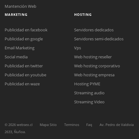
Mantención Web
MARKETING
HOSTING
Publicidad en facebook
Servidores dedicados
Publicidad en google
Servidores semi-dedicados
Email Marketing
Vps
Social media
Web hosting reseller
Reunión online
Publicidad en twitter
Web hosting corporativo
Nuestros ejecutivos le enviarán un correo electrónico con el enlace a
Chat Online
Meet para la reunión online.
Publicidad en youtube
Web hosting empresa
Cotización
Todos nuestros ejecutivos están fuera de línea. Complete el formulario
Publicidad en waze
Hosting PYME
para enviarnos un correo electrónico con sus datos personales.
Complete el formulario y nos contactaremos a la brevedad.
Streaming audio
Streaming Video
©
2026
webseo.cl
Mapa Sitio
Terminos
Faq
Av. Pedro de Valdivia
2633, Ñuñoa.