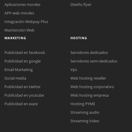
Aplicaciones moviles
Diseño flyer
APP web móviles
Integración Webpay Plus
Mantención Web
MARKETING
HOSTING
Publicidad en facebook
Servidores dedicados
Publicidad en google
Servidores semi-dedicados
Email Marketing
Vps
Social media
Web hosting reseller
Reunión online
Publicidad en twitter
Web hosting corporativo
Nuestros ejecutivos le enviarán un correo electrónico con el enlace a
Chat Online
Publicidad en youtube
Web hosting empresa
Meet para la reunión online.
Cotización
Todos nuestros ejecutivos están fuera de línea. Complete el formulario
Publicidad en waze
Hosting PYME
para enviarnos un correo electrónico con sus datos personales.
Complete el formulario y nos contactaremos a la brevedad.
Streaming audio
Streaming Video