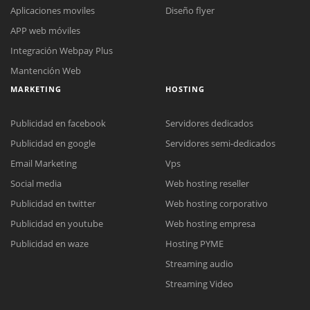
Aplicaciones moviles
Diseño flyer
APP web móviles
Integración Webpay Plus
Mantención Web
MARKETING
HOSTING
Publicidad en facebook
Servidores dedicados
Publicidad en google
Servidores semi-dedicados
Email Marketing
Vps
Social media
Web hosting reseller
Reunión online
Publicidad en twitter
Web hosting corporativo
Nuestros ejecutivos le enviarán un correo electrónico con el enlace a
Chat Online
Publicidad en youtube
Web hosting empresa
Meet para la reunión online.
Cotización
Todos nuestros ejecutivos están fuera de línea. Complete el formulario
Publicidad en waze
Hosting PYME
para enviarnos un correo electrónico con sus datos personales.
Complete el formulario y nos contactaremos a la brevedad.
Streaming audio
Streaming Video