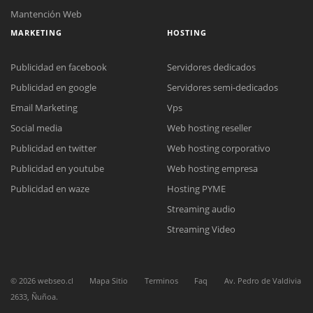
Mantención Web
MARKETING
HOSTING
Publicidad en facebook
Servidores dedicados
Publicidad en google
Servidores semi-dedicados
Email Marketing
Vps
Social media
Web hosting reseller
Reunión online
Publicidad en twitter
Web hosting corporativo
Nuestros ejecutivos le enviarán un correo electrónico con el enlace a
Chat Online
Meet para la reunión online.
Publicidad en youtube
Web hosting empresa
Cotización
Todos nuestros ejecutivos están fuera de línea. Complete el formulario
Publicidad en waze
Hosting PYME
para enviarnos un correo electrónico con sus datos personales.
Complete el formulario y nos contactaremos a la brevedad.
Streaming audio
Streaming Video
©
2026
webseo.cl
Mapa Sitio
Terminos
Faq
Av. Pedro de Valdivia
2633, Ñuñoa.