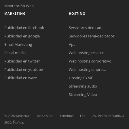
Mantención Web
MARKETING
HOSTING
Publicidad en facebook
Servidores dedicados
Publicidad en google
Servidores semi-dedicados
Email Marketing
Vps
Social media
Web hosting reseller
Reunión online
Publicidad en twitter
Web hosting corporativo
Nuestros ejecutivos le enviarán un correo electrónico con el enlace a
Chat Online
Meet para la reunión online.
Publicidad en youtube
Web hosting empresa
Cotización
Todos nuestros ejecutivos están fuera de línea. Complete el formulario
Publicidad en waze
Hosting PYME
para enviarnos un correo electrónico con sus datos personales.
Complete el formulario y nos contactaremos a la brevedad.
Streaming audio
Streaming Video
©
2026
webseo.cl
Mapa Sitio
Terminos
Faq
Av. Pedro de Valdivia
2633, Ñuñoa.