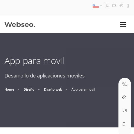
08:30 AM A 17:30 PM
ventas@webseo.cl
App para movil
09:30 AM A 18:30 PM
soporte@webseo.cl
Desarrollo de aplicaciones moviles
Home
Diseño
Diseño web
App para movil
ABRIR TICKET