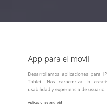
estrategia de
¡COTIZA AQUÍ!
DESDE $15 UF.
HABLAR CON EJECUTIVO
marketing digital.
DESDE $300 UF.
ASESORATE POR UN EXPERTO
App para el movil
Desarrollamos aplicaciones para i
Tablet. Nos caracteriza la creati
usabilidad y experiencia de usuario.
Aplicaciones android