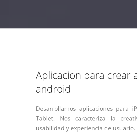
estrategia de
¡COTIZA AQUÍ!
DESDE $15 UF.
HABLAR CON EJECUTIVO
marketing digital.
DESDE $300 UF.
ASESORATE POR UN EXPERTO
Aplicacion para crear 
android
Desarrollamos aplicaciones para i
Tablet. Nos caracteriza la creati
usabilidad y experiencia de usuario.