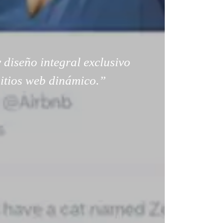
 diseño integral exclusivo
sitios web dinámico.”