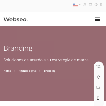
08:30 AM A 17:30 PM
ventas@webseo.cl
Branding
09:30 AM A 18:30 PM
soporte@webseo.cl
Soluciones de acurdo a su estrategia de marca.
Home
Agencia digital
Branding
ABRIR TICKET