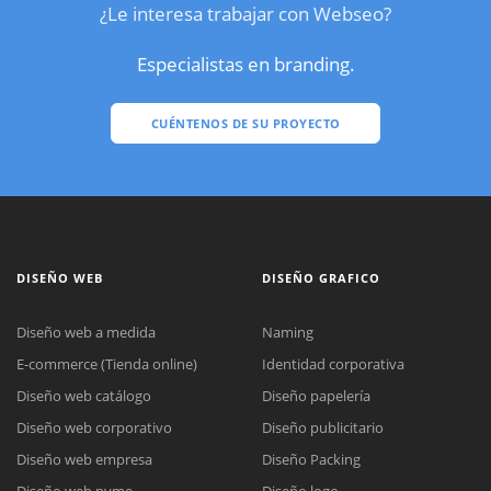
¿Le interesa trabajar con Webseo?
Especialistas en branding.
CUÉNTENOS DE SU PROYECTO
DISEÑO WEB
DISEÑO GRAFICO
Diseño web a medida
Naming
E-commerce (Tienda online)
Identidad corporativa
Diseño web catálogo
Diseño papelería
Diseño web corporativo
Diseño publicitario
Diseño web empresa
Diseño Packing
Diseño web pyme
Diseño logo