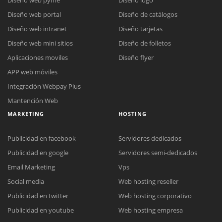
Diseño web portal
Diseño de catálogos
Diseño web intranet
Diseño tarjetas
Diseño web mini sitios
Diseño de folletos
Aplicaciones moviles
Diseño flyer
APP web móviles
Integración Webpay Plus
Mantención Web
MARKETING
HOSTING
Publicidad en facebook
Servidores dedicados
Publicidad en google
Servidores semi-dedicados
Email Marketing
Vps
Social media
Web hosting reseller
Publicidad en twitter
Web hosting corporativo
Reunión online
Publicidad en youtube
Web hosting empresa
Nuestros ejecutivos le enviarán un correo electrónico con el enlace a
Chat Online