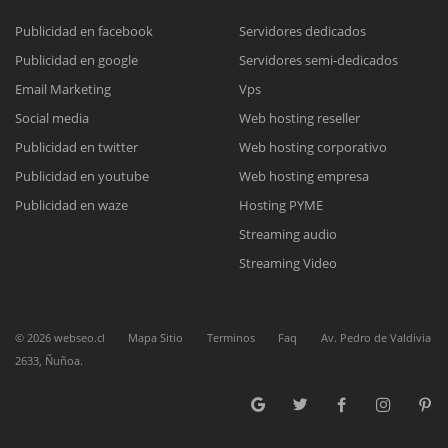
Publicidad en facebook
Servidores dedicados
Publicidad en google
Servidores semi-dedicados
Reunión online
Email Marketing
Vps
Social media
Web hosting reseller
Nuestros ejecutivos le enviarán un correo electrónico con el enlace a
Chat Online
Meet para la reunión online.
Publicidad en twitter
Web hosting corporativo
Cotización
Todos nuestros ejecutivos están fuera de línea. Complete el formulario
Publicidad en youtube
Web hosting empresa
para enviarnos un correo electrónico con sus datos personales.
Complete el formulario y nos contactaremos a la brevedad.
Publicidad en waze
Hosting PYME
Streaming audio
Streaming Video
©
2026
webseo.cl
Mapa Sitio
Terminos
Faq
Av. Pedro de Valdivia
2633, Ñuñoa.