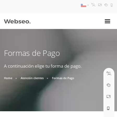
08:30 AM A 17:30 PM
ventas@webseo.cl
Formas de Pago
09:30 AM A 18:30 PM
soporte@webseo.cl
A continuación elige tu forma de pago.
Home
Atención clientes
Formas de Pago
ABRIR TICKET