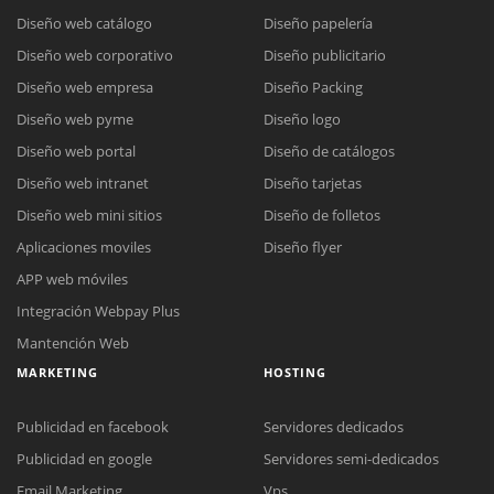
Diseño web catálogo
Diseño papelería
Diseño web corporativo
Diseño publicitario
Diseño web empresa
Diseño Packing
Diseño web pyme
Diseño logo
Diseño web portal
Diseño de catálogos
Diseño web intranet
Diseño tarjetas
Diseño web mini sitios
Diseño de folletos
Aplicaciones moviles
Diseño flyer
APP web móviles
Integración Webpay Plus
Mantención Web
MARKETING
HOSTING
Publicidad en facebook
Servidores dedicados
Reunión online
Publicidad en google
Servidores semi-dedicados
Nuestros ejecutivos le enviarán un correo electrónico con el enlace a
Chat Online
Email Marketing
Vps