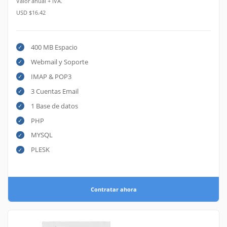
Valor anual + IVA.
USD $16.42
400 MB Espacio
Webmail y Soporte
IMAP & POP3
3 Cuentas Email
1 Base de datos
PHP
MYSQL
PLESK
Contratar ahora