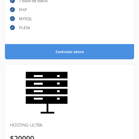
1 Base de datos
PHP
MYSQL
PLESK
Contratar ahora
HOSTING ULTRA
$20000