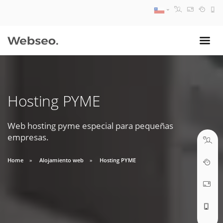
08:30 AM A 17:30 PM
ventas@webseo.cl
Hosting PYME
09:30 AM A 18:30 PM
soporte@webseo.cl
Web hosting pyme especial para pequeñas
empresas.
Home
Alojamiento web
Hosting PYME
ABRIR TICKET