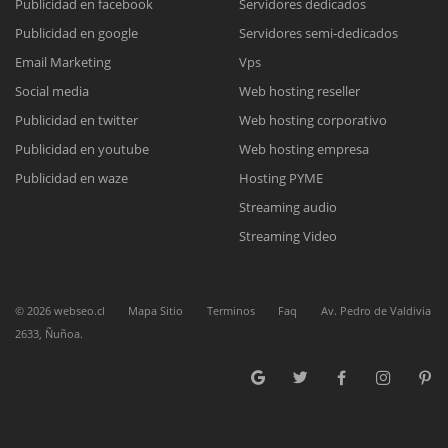
Publicidad en facebook
Servidores dedicados
Publicidad en google
Servidores semi-dedicados
Email Marketing
Vps
Social media
Web hosting reseller
Reunión online
Publicidad en twitter
Web hosting corporativo
Nuestros ejecutivos le enviarán un correo electrónico con el enlace a
Publicidad en youtube
Web hosting empresa
Chat Online
Meet para la reunión online.
Cotización
Publicidad en waze
Hosting PYME
Todos nuestros ejecutivos están fuera de línea. Complete el formulario
Streaming audio
para enviarnos un correo electrónico con sus datos personales.
Complete el formulario y nos contactaremos a la brevedad.
Streaming Video
©
2026
webseo.cl
Mapa Sitio
Terminos
Faq
Av. Pedro de Valdivia
2633, Ñuñoa.