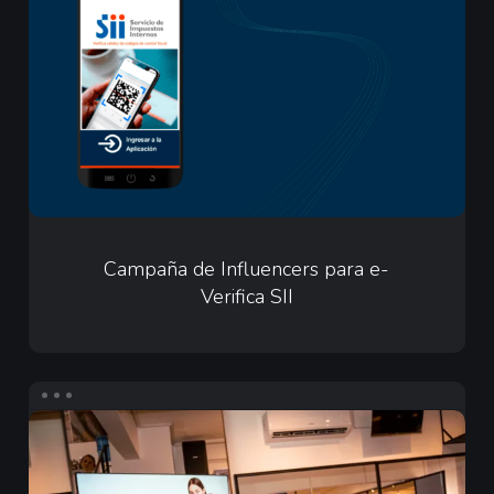
Influencers
para
e-
Verifica
SII
Campaña
de
Campaña de Influencers para e-
Verifica SII
Influencers
para
e-
Verifica
Infuencers
SII
para
Merz