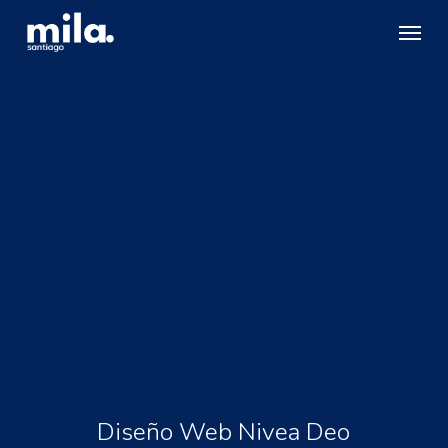
Skip
Menu
to
main
content
Diseño Web Nivea Deo