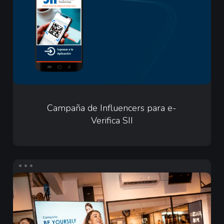
para
e-
Verifica
SII
Campaña
de
Campaña de Influencers para e-
Verifica SII
Influencers
para
e-
Verifica
Infuencers
SII
para
Merz