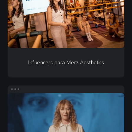
Aesthetics
Infuencers
para
Infuencers para Merz Aesthetics
Merz
Aesthetics
Contenido
en
Redes
Sociales