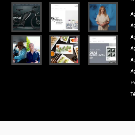
Ag
A
A
Ag
A
A
Po
T