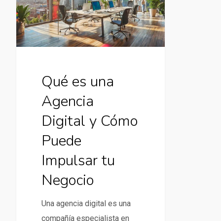
Digital
y
Cómo
Puede
Impulsar
Qué es una
tu
Agencia
Negocio
Digital y Cómo
Puede
Impulsar tu
Negocio
Una agencia digital es una
compañía especialista en