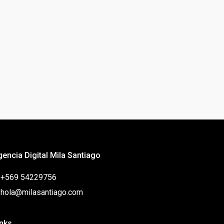
gencia Digital Mila Santiago
: +569 54229756
: hola@milasantiago.com
inks