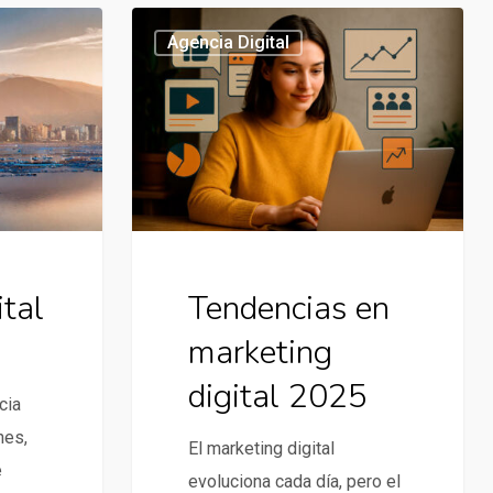
Tendencias
Agencia Digital
en
marketing
digital
2025
ital
Tendencias en
marketing
digital 2025
cia
nes,
El marketing digital
e
evoluciona cada día, pero el