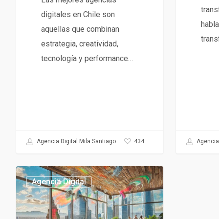
trans
digitales en Chile son
habl
aquellas que combinan
trans
estrategia, creatividad,
tecnología y performance…
Agencia 
434
Agencia Digital Mila Santiago
Qué
Agencia Digital
es
una
Agencia