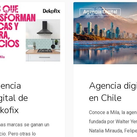
Agencia
 Digital
Agencia Digital
digital
en
Chile
encia
Agencia dig
gital de
en Chile
kofix
Conoce a Mila, la agen
fundada por Walter Ye
nas marcas se ganan un
Natalia Mirauda, Felip
io. Pero otras lo