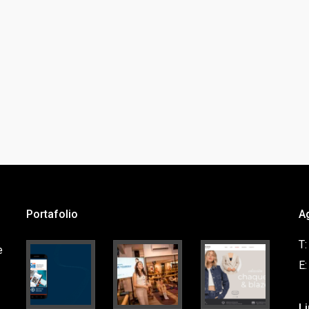
Portafolio
A
T
e
E
L