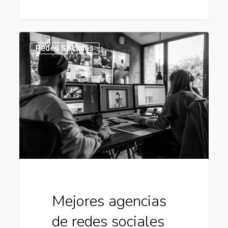
Mejores
434
Redes Sociales
agencias
de
redes
sociales
en
chile
Mejores agencias
de redes sociales