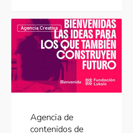
Agencia
439
Agencia Creativa
de
contenidos
de
Fundación
Luksic
Agencia de
contenidos de