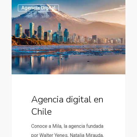
Agencia
437
Agencia Digital
digital
en
Chile
Agencia digital en
Chile
Conoce a Mila, la agencia fundada
por Walter Yenes, Natalia Mirauda,