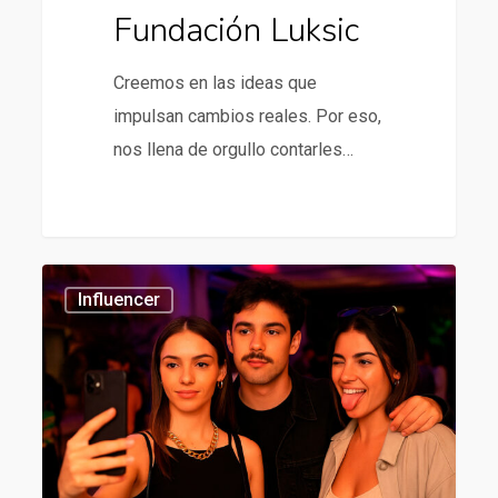
Fundación Luksic
Creemos en las ideas que
impulsan cambios reales. Por eso,
nos llena de orgullo contarles…
Mejores
434
Influencer
agencias
de
influencer
en
chile