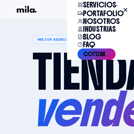
SERVICIOS
▾
✕
PORTAFOLIO
NOSOTROS
INDUSTRIAS
BLOG
MEJOR AGENCIA DE ECOMMERCE EN CHILE
FAQ
TIEND
COTIZAR →
vende