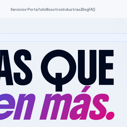
Servicios
Portafolio
Nosotros
Industrias
Blog
FAQ
▾
AS QUE
n más.