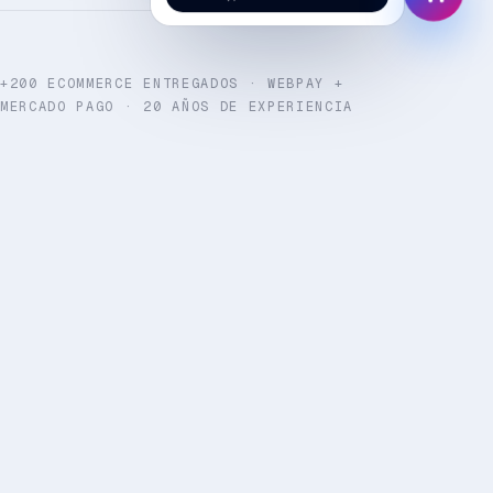
+200 ECOMMERCE ENTREGADOS · WEBPAY +
MERCADO PAGO · 20 AÑOS DE EXPERIENCIA