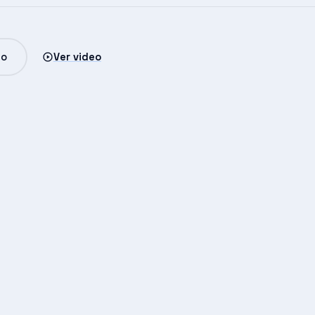
io
Ver video