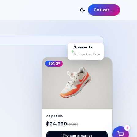
Cotizar →
Nueva venta
Santiago, hace 2 min
-30% OFF
Zapatilla
$24.990
$34.990
5
Añadir al carrito