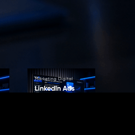
Marketing Digital
LinkedIn Ads
do
Servicio especializado
de Webnic para
os
empresas y proyectos
digitales.