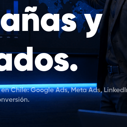
añas y
tados.
l en Chile: Google Ads, Meta Ads, LinkedI
onversión.